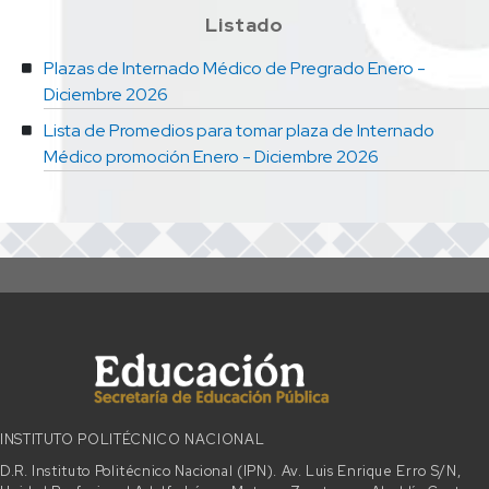
Listado
Plazas de Internado Médico de Pregrado Enero -
Diciembre 2026
Lista de Promedios para tomar plaza de Internado
Médico promoción Enero - Diciembre 2026
INSTITUTO POLITÉCNICO NACIONAL
D.R. Instituto Politécnico Nacional (IPN). Av. Luis Enrique Erro S/N,